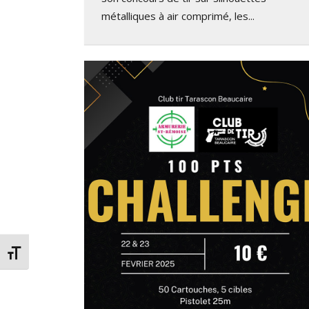
métalliques à air comprimé, les...
Changer la taille de la police