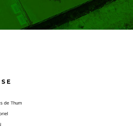
SSE
as de Thum
riel
N